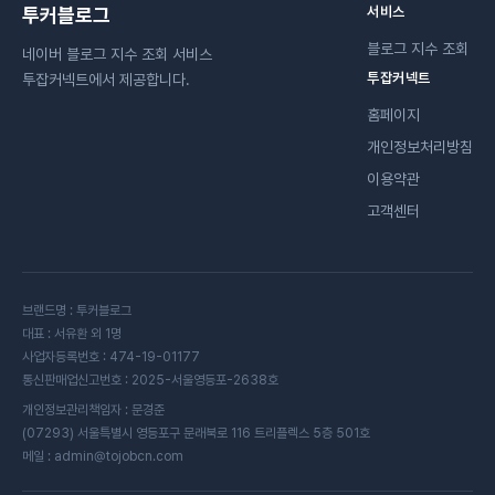
투커블로그
서비스
블로그 지수 조회
네이버 블로그 지수 조회 서비스
투잡커넥트
투잡커넥트에서 제공합니다.
홈페이지
개인정보처리방침
이용약관
고객센터
브랜드명 : 투커블로그
대표 : 서유환 외 1명
사업자등록번호 : 474-19-01177
통신판매업신고번호 : 2025-서울영등포-2638호
개인정보관리책임자 : 문경준
(07293) 서울특별시 영등포구 문래북로 116 트리플렉스 5층 501호
메일 : admin@tojobcn.com